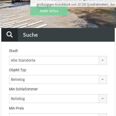
großzügiges Grundstück von 10.150 Quadratmetern, das 
jahrhundertealten Oliven-, Zitrus- und...
mehr Infos
Suche
Stadt
Alle Standorte
Objekt Typ
Beliebig
Min Schlafzimmer
Beliebig
Min Preis