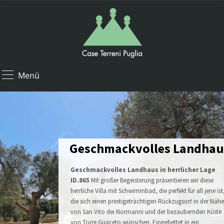
Menü
Geschmackvolles Landhau
Geschmackvolles Landhaus in herrlicher Lage
ID.865
Mit großer Begeisterung präsentieren wir diese
herrliche Villa mit Schwimmbad, die perfekt für all jene ist
die sich einen prestigeträchtigen Rückzugsort in der Näh
von San Vito dei Normanni und der bezaubernden Küste
von Torre Guaceto wünschen. Eingebettet in ein