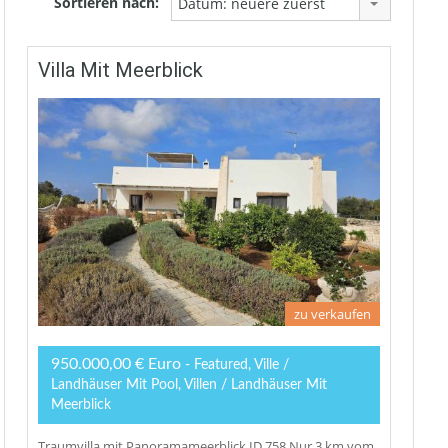
Sortieren nach:
Datum: neuere zuerst
Villa Mit Meerblick
zu verkaufen
950.000,00 € Euro
- Featured, Ville /
Landhäuser Mit Pool, Villen / Landhäuser Mit
Meerblick
Traumvilla mit Panoramameerblick ID.758 Nur 3 km vom