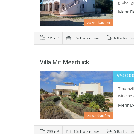
großzügi
Mehr De
zu verkaufen
275 m²
5 Schlafzimmer
6 Badezim
Villa Mit Meerblick
950.00
Traumvil
wir eine
Mehr De
zu verkaufen
233 m²
4 Schlafzimmer
5 Badezim