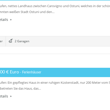
ufen, nettes Landhaus zwischen Carovigno und Ostuni, welches in der schö
nnten weißen Stadt Ostuni und den…
tails
er
2 Garagen
,00 € Euro
- Ferienhäuser
ufen: Ein gepflegtes Haus in einer ruhigen Küstenstadt, nur 200 Meter vom 
betreten Sie das Haus, das…
tails