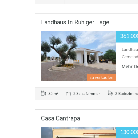
Landhaus In Ruhiger Lage
361.00
Landhaus
Gemeinde
Mehr De
zu verkaufen
85 m²
2 Schlafzimmer
2 Badezimm
Casa Cantrapa
130.00