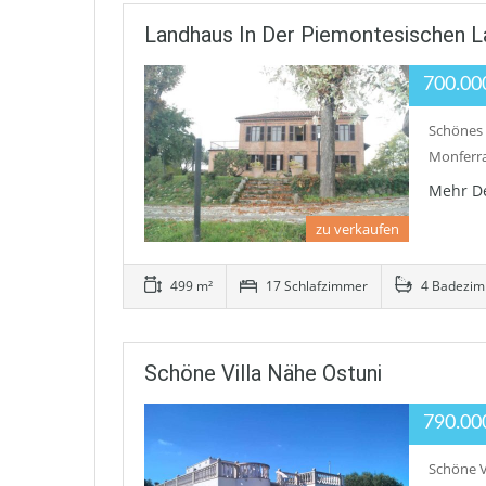
Landhaus In Der Piemontesischen L
700.00
Schönes 
Monferra
Mehr De
zu verkaufen
499 m²
17 Schlafzimmer
4 Badezi
Schöne Villa Nähe Ostuni
790.00
Schöne Vi