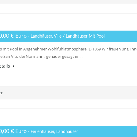
0,00 € Euro
- Landhäuser, Ville / Landhäuser Mit Pool
 mit Pool in Angenehmer Wohlfühlatmosphäre ID:1869 Wir freuen uns, Ihnen 
 San Vito dei Normanni, genauer gesagt im…
tails
er
0,00 € Euro
- Ferienhäuser, Landhäuser