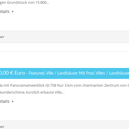
gen Grundstück von 15.800…
tails
mer
0,00 € Euro
- Featured, Ville / Landhäuser Mit Pool, Villen / Landhäuse
la mit Panoramameerblick ID.758 Nur 3 km vom charmanten Zentrum von C
 wunderschöne, kürzlich erbaute Villa…
tails
mer