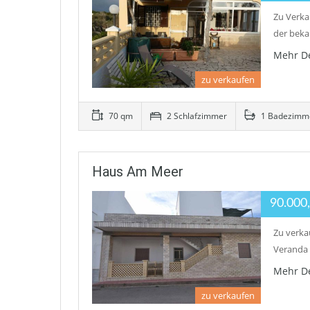
Zu Verka
der beka
Mehr De
zu verkaufen
70 qm
2 Schlafzimmer
1 Badezimm
Haus Am Meer
90.000
Zu verka
Veranda 
Mehr De
zu verkaufen