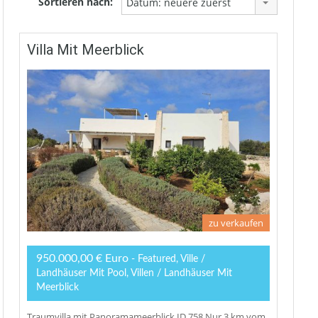
Sortieren nach:
Datum: neuere zuerst
Villa Mit Meerblick
zu verkaufen
950.000,00 € Euro
- Featured, Ville /
Landhäuser Mit Pool, Villen / Landhäuser Mit
Meerblick
Traumvilla mit Panoramameerblick ID.758 Nur 3 km vom