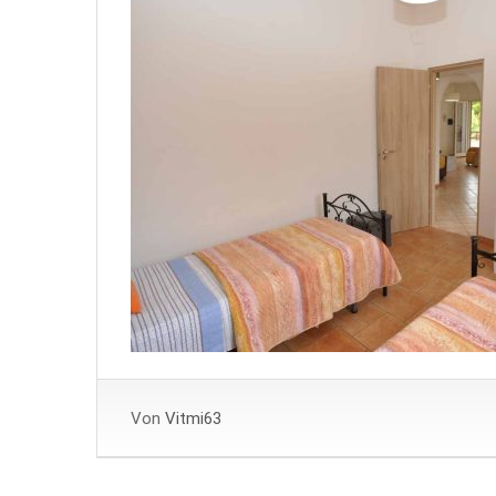
Von
Vitmi63